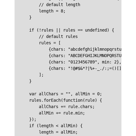
        // default length

        length = 8;

    }

    if (!rules || rules == undefined) {

        // default rules

        rules = [

            {chars: "abcdefghijklmnopqrstuvwxyz"
            {chars: "ABCDEFGHIJKLMNOPQRSTUVWXYZ"
            {chars: "0123456789", min: 2},

            {chars: "!@#$&*?|%+-_./:;=()[]{}", m
        ];

    }

    var allChars = "", allMin = 0;

    rules.forEach(function(rule) {

        allChars += rule.chars;

        allMin += rule.min;

    });

    if (length < allMin) {

        length = allMin;
