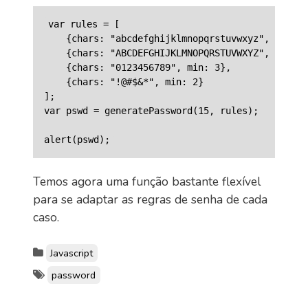
var rules = [

    {chars: "abcdefghijklmnopqrstuvwxyz", min: 4
    {chars: "ABCDEFGHIJKLMNOPQRSTUVWXYZ", min: 1
    {chars: "0123456789", min: 3},

    {chars: "!@#$&*", min: 2}

];

var pswd = generatePassword(15, rules);

Temos agora uma função bastante flexível
para se adaptar as regras de senha de cada
caso.
Javascript
password