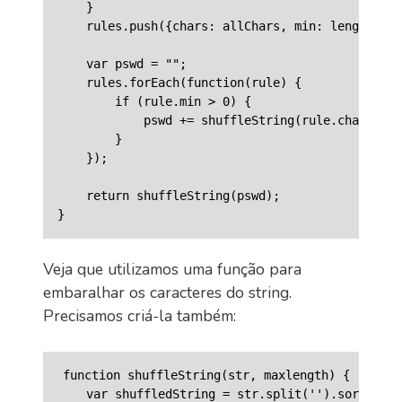
    }

    rules.push({chars: allChars, min: length - a
    var pswd = "";

    rules.forEach(function(rule) {

        if (rule.min > 0) {

            pswd += shuffleString(rule.chars, ru
        }

    });

    return shuffleString(pswd);

Veja que utilizamos uma função para
embaralhar os caracteres do string.
Precisamos criá-la também:
function shuffleString(str, maxlength) {

    var shuffledString = str.split('').sort(func