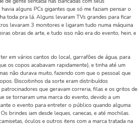
de de gente sentada nas bancadas com seus
 havia alguns PCs gigantes que só me faziam pensar o
ha toda pra lá. Alguns levaram TVs grandes para ficar
tros levaram 3 monitores e ligaram tudo numa máquina
ras obras de arte, e tudo isso não era do evento, hein, e
 ter em vários cantos do local, garrafões de água, para
que os copos acabavam rapidamente), e tinha até um
 mas não durava muito, fazendo com que o pessoal que
opos. Biscoitinhos da sorte eram distribuídos
patrocinadores que geravam correria, filas e os gritos de
ue se tornaram uma marca do evento, devido a um
ante o evento para entreter o público quando alguma
 Os brindes iam desde leques, canecas, e até mochilas.
amisetas, óculos e outros itens com a marca tratada na