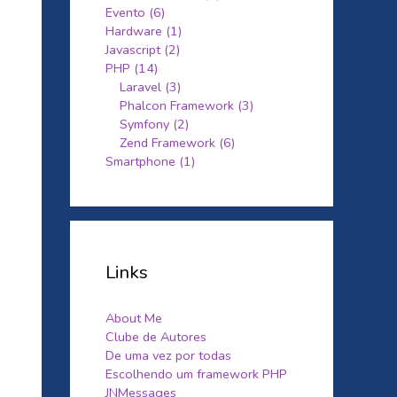
Evento (6)
Hardware (1)
Javascript (2)
PHP (14)
Laravel (3)
Phalcon Framework (3)
Symfony (2)
Zend Framework (6)
Smartphone (1)
Links
About Me
Clube de Autores
De uma vez por todas
Escolhendo um framework PHP
JNMessages