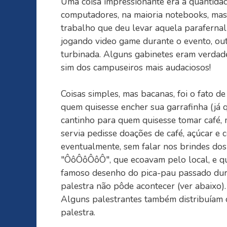
Uma coisa impressionante era a quantida
computadores, na maioria notebooks, mas
trabalho que deu levar aquela parafernal
jogando video game durante o evento, ou
turbinada. Alguns gabinetes eram verdadei
sim dos campuseiros mais audaciosos!
Coisas simples, mas bacanas, foi o fato de
quem quisesse encher sua garrafinha (já 
cantinho para quem quisesse tomar café,
servia pedisse doações de café, açúcar e c
eventualmente, sem falar nos brindes dos 
"ÔôÔôÔôÔ", que ecoavam pelo local, e q
famoso desenho do pica-pau passado dur
palestra não pôde acontecer (ver abaixo).
Alguns palestrantes também distribuíam c
palestra.