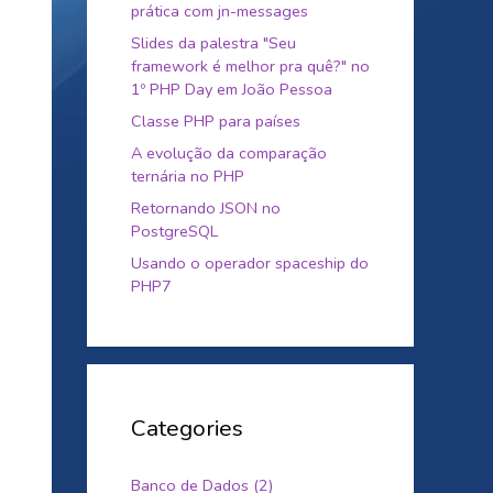
prática com jn-messages
Slides da palestra "Seu
framework é melhor pra quê?" no
1º PHP Day em João Pessoa
Classe PHP para países
A evolução da comparação
ternária no PHP
Retornando JSON no
PostgreSQL
Usando o operador spaceship do
PHP7
Categories
Banco de Dados (2)