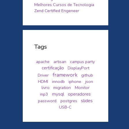
Melhores Cursos de Tecnologia
Zend Certified Engeneer
Tags
apache
artisan
campus party
certificação
DisplayPort
framework
Driver
github
HDMI
innodb
iphone
json
livro
migration
Monitor
mysql
mp3
operadores
slides
password
postgres
USB-C