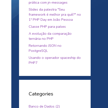
prática com jn-messages
Slides da palestra "Seu
framework é melhor pra quê?" no
1º PHP Day em João Pessoa
Classe PHP para países
A evolução da comparação
ternária no PHP
Retornando JSON no
PostgreSQL
Usando o operador spaceship do
PHP7
Categories
Banco de Dados (2)