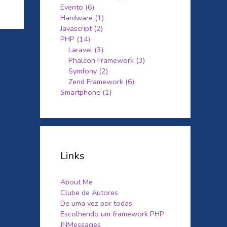
Evento (6)
Hardware (1)
Javascript (2)
PHP (14)
Laravel (3)
Phalcon Framework (3)
Symfony (2)
Zend Framework (6)
Smartphone (1)
Links
About Me
Clube de Autores
De uma vez por todas
Escolhendo um framework PHP
JNMessages