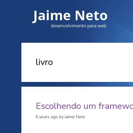
Jaime Neto
desenvolvimento para web
livro
Escolhendo um framew
6 years ago
by Jaime Neto