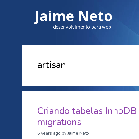
Jaime Neto
desenvolvimento para web
artisan
Criando tabelas InnoDB 
migrations
6 years ago
by Jaime Neto