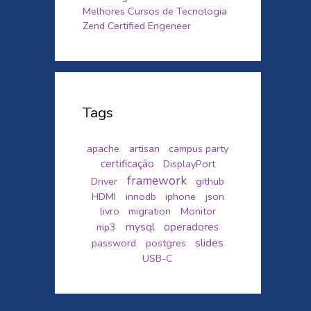
Melhores Cursos de Tecnologia
Zend Certified Engeneer
Tags
apache
artisan
campus party
certificação
DisplayPort
framework
Driver
github
HDMI
innodb
iphone
json
livro
migration
Monitor
mysql
mp3
operadores
slides
password
postgres
USB-C