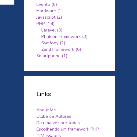
Evento (6)
Hardware (1)
Javascript (2)
PHP (14)
Laravel (3)
Phalcon Framework (3)
Symfony (2)
Zend Framework (6)
Smartphone (1)
Links
About Me
Clube de Autores
De uma vez por todas
Escolhendo um framework PHP
JNMessages