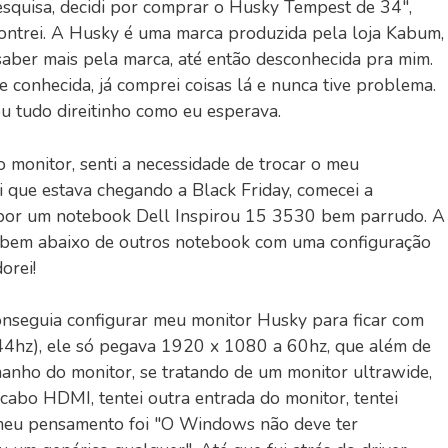
esquisa, decidi por comprar o Husky Tempest de 34",
contrei. A Husky é uma marca produzida pela loja Kabum,
aber mais pela marca, até então desconhecida pra mim.
 conhecida, já comprei coisas lá e nunca tive problema.
ou tudo direitinho como eu esperava.
monitor, senti a necessidade de trocar o meu
 que estava chegando a Black Friday, comecei a
di por um notebook Dell Inspirou 15 3530 bem parrudo. A
o bem abaixo de outros notebook com uma configuração
orei!
nseguia configurar meu monitor Husky para ficar com
4hz), ele só pegava 1920 x 1080 a 60hz, que além de
anho do monitor, se tratando de um monitor ultrawide,
 cabo HDMI, tentei outra entrada do monitor, tentei
o meu pensamento foi "O Windows não deve ter