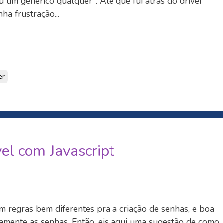
u um genérico qualquer". Até que fui atrás do driver
ha frustração...
er
el com Javascript
 regras bem diferentes pra a criação de senhas, e boa
amente as senhas. Então, eis aqui uma sugestão de como