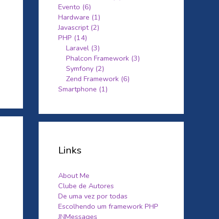
Evento (6)
Hardware (1)
Javascript (2)
PHP (14)
Laravel (3)
Phalcon Framework (3)
Symfony (2)
Zend Framework (6)
Smartphone (1)
Links
About Me
Clube de Autores
De uma vez por todas
Escolhendo um framework PHP
JNMessages