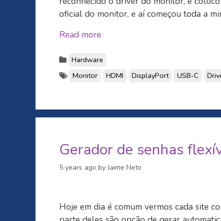
reconhecido o driver do monitor, e coloco
oficial do monitor, e aí começou toda a min
Read more
Hardware
Monitor
HDMI
DisplayPort
USB-C
Driv
Gerador de senhas flexív
5 years ago
by Jaime Neto
Hoje em dia é comum vermos cada site com
parte deles são opção de gerar automatic