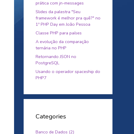
prática com jn-messages
Slides da palestra "Seu
framework é melhor pra quê?" no
1º PHP Day em João Pessoa
Classe PHP para países
A evolução da comparação
ternária no PHP
Retornando JSON no
PostgreSQL
Usando o operador spaceship do
PHP7
Categories
Banco de Dados (2)