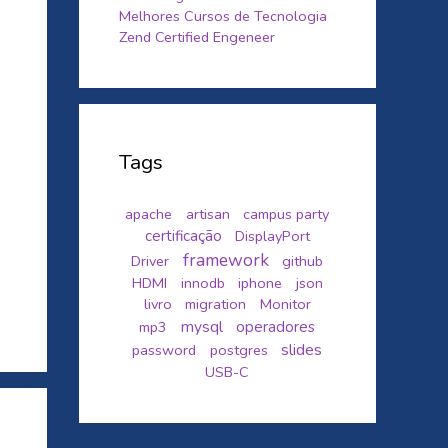
Melhores Cursos de Tecnologia
Zend Certified Engeneer
Tags
apache
artisan
campus party
certificação
DisplayPort
framework
Driver
github
HDMI
innodb
iphone
json
livro
migration
Monitor
mysql
mp3
operadores
slides
password
postgres
USB-C