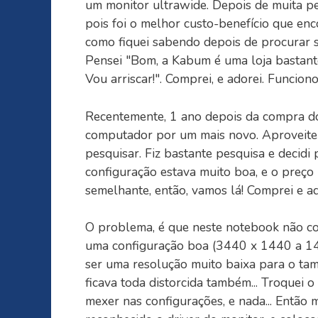
um monitor ultrawide. Depois de muita p
pois foi o melhor custo-benefício que en
como fiquei sabendo depois de procurar s
Pensei "Bom, a Kabum é uma loja bastante
Vou arriscar!". Comprei, e adorei. Funcion
Recentemente, 1 ano depois da compra do 
computador por um mais novo. Aproveitei
pesquisar. Fiz bastante pesquisa e deci
configuração estava muito boa, e o preç
semelhante, então, vamos lá! Comprei e ad
O problema, é que neste notebook não co
uma configuração boa (3440 x 1440 a 14
ser uma resolução muito baixa para o tam
ficava toda distorcida também... Troquei o
mexer nas configurações, e nada... Entã