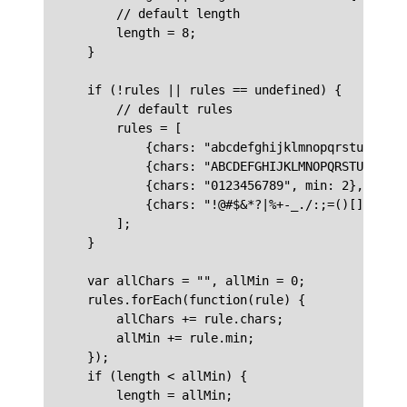
        // default length

        length = 8;

    }

    if (!rules || rules == undefined) {

        // default rules

        rules = [

            {chars: "abcdefghijklmnopqrstuvwxyz"
            {chars: "ABCDEFGHIJKLMNOPQRSTUVWXYZ"
            {chars: "0123456789", min: 2},

            {chars: "!@#$&*?|%+-_./:;=()[]{}", m
        ];

    }

    var allChars = "", allMin = 0;

    rules.forEach(function(rule) {

        allChars += rule.chars;

        allMin += rule.min;

    });

    if (length < allMin) {

        length = allMin;
