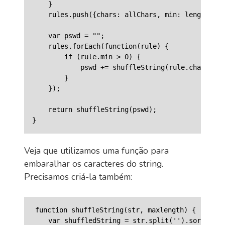
    }

    rules.push({chars: allChars, min: length - a
    var pswd = "";

    rules.forEach(function(rule) {

        if (rule.min > 0) {

            pswd += shuffleString(rule.chars, ru
        }

    });

    return shuffleString(pswd);

Veja que utilizamos uma função para
embaralhar os caracteres do string.
Precisamos criá-la também:
function shuffleString(str, maxlength) {

    var shuffledString = str.split('').sort(func