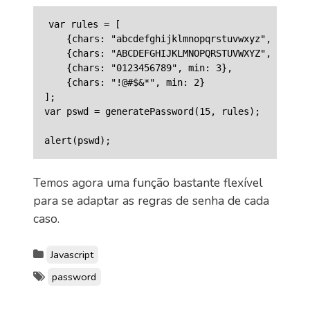
var rules = [

    {chars: "abcdefghijklmnopqrstuvwxyz", min: 4
    {chars: "ABCDEFGHIJKLMNOPQRSTUVWXYZ", min: 1
    {chars: "0123456789", min: 3},

    {chars: "!@#$&*", min: 2}

];

var pswd = generatePassword(15, rules);

Temos agora uma função bastante flexível
para se adaptar as regras de senha de cada
caso.
Javascript
password