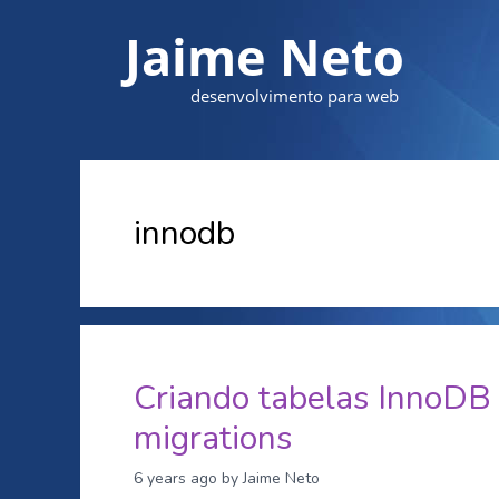
Jaime Neto
desenvolvimento para web
innodb
Criando tabelas InnoDB 
migrations
6 years ago
by Jaime Neto