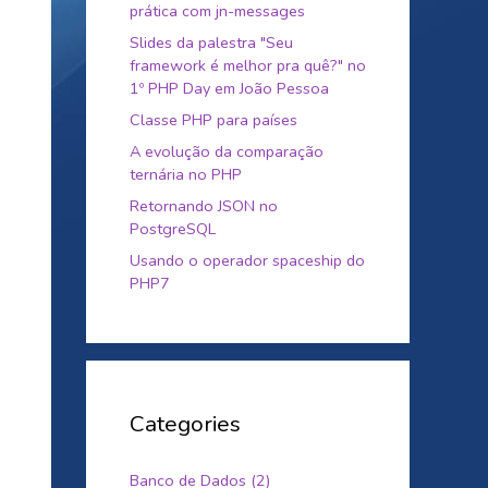
prática com jn-messages
Slides da palestra "Seu
framework é melhor pra quê?" no
1º PHP Day em João Pessoa
Classe PHP para países
A evolução da comparação
ternária no PHP
Retornando JSON no
PostgreSQL
Usando o operador spaceship do
PHP7
Categories
Banco de Dados (2)