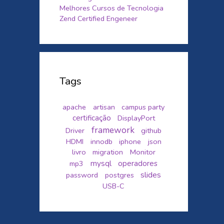
Melhores Cursos de Tecnologia
Zend Certified Engeneer
Tags
apache
artisan
campus party
certificação
DisplayPort
framework
Driver
github
HDMI
innodb
iphone
json
livro
migration
Monitor
mysql
mp3
operadores
slides
password
postgres
USB-C