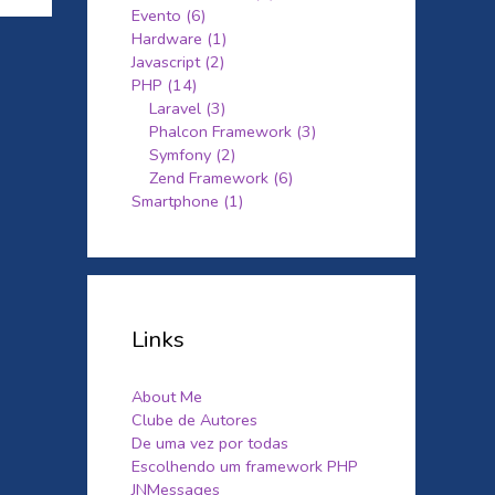
Evento (6)
Hardware (1)
Javascript (2)
PHP (14)
Laravel (3)
Phalcon Framework (3)
Symfony (2)
Zend Framework (6)
Smartphone (1)
Links
About Me
Clube de Autores
De uma vez por todas
Escolhendo um framework PHP
JNMessages