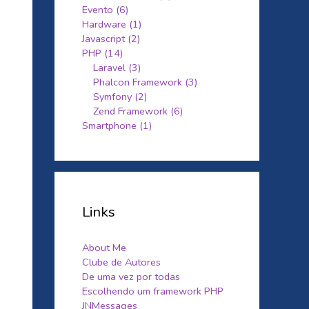
Evento (6)
Hardware (1)
Javascript (2)
PHP (14)
Laravel (3)
Phalcon Framework (3)
Symfony (2)
Zend Framework (6)
Smartphone (1)
Links
About Me
Clube de Autores
De uma vez por todas
Escolhendo um framework PHP
JNMessages