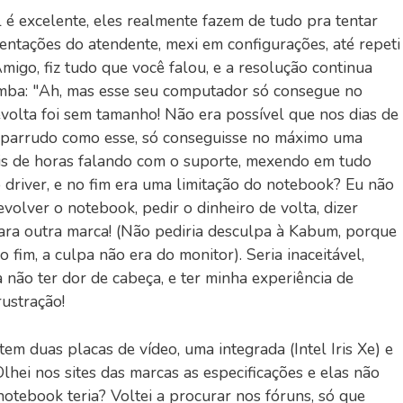
 é excelente, eles realmente fazem de tudo pra tentar
entações do atendente, mexi em configurações, até repeti
"Amigo, fiz tudo que você falou, e a resolução continua
omba: "Ah, mas esse seu computador só consegue no
volta foi sem tamanho! Não era possível que nos dias de
 parrudo como esse, só conseguisse no máximo uma
is de horas falando com o suporte, mexendo em tudo
o driver, e no fim era uma limitação do notebook? Eu não
evolver o notebook, pedir o dinheiro de volta, dizer
para outra marca! (Não pediria desculpa à Kabum, porque
fim, a culpa não era do monitor). Seria inaceitável,
 não ter dor de cabeça, e ter minha experiência de
rustração!
m duas placas de vídeo, uma integrada (Intel Iris Xe) e
ei nos sites das marcas as especificações e elas não
notebook teria? Voltei a procurar nos fóruns, só que