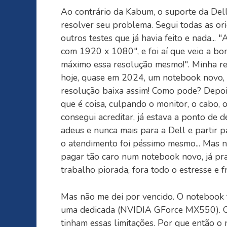
Ao contrário da Kabum, o suporte da Dell
resolver seu problema. Segui todas as ori
outros testes que já havia feito e nada... 
com 1920 x 1080", e foi aí que veio a b
máximo essa resolução mesmo!". Minha re
hoje, quase em 2024, um notebook novo,
resolução baixa assim! Como pode? Depo
que é coisa, culpando o monitor, o cabo, 
consegui acreditar, já estava a ponto de d
adeus e nunca mais para a Dell e partir 
o atendimento foi péssimo mesmo... Mas no 
pagar tão caro num notebook novo, já pra
trabalho piorada, fora todo o estresse e f
Mas não me dei por vencido. O notebook te
uma dedicada (NVIDIA GForce MX550). Olh
tinham essas limitações. Por que então o 