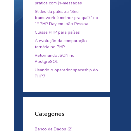
prática com jn-messages
Slides da palestra "Seu
framework é melhor pra quê?" no
1º PHP Day em João Pessoa
Classe PHP para países
A evolução da comparação
ternária no PHP
Retornando JSON no
PostgreSQL
Usando o operador spaceship do
PHP7
Categories
Banco de Dados (2)