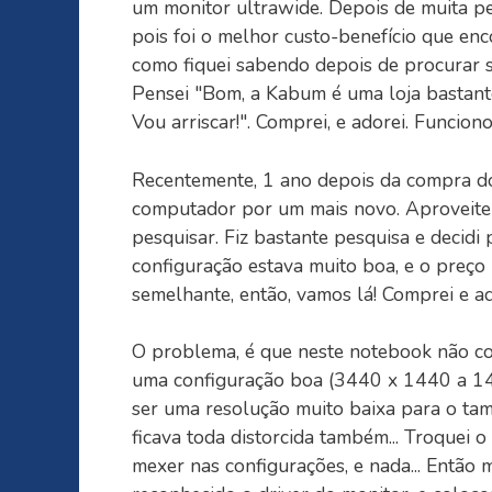
um monitor ultrawide. Depois de muita p
pois foi o melhor custo-benefício que en
como fiquei sabendo depois de procurar s
Pensei "Bom, a Kabum é uma loja bastante
Vou arriscar!". Comprei, e adorei. Funcion
Recentemente, 1 ano depois da compra do 
computador por um mais novo. Aproveitei
pesquisar. Fiz bastante pesquisa e deci
configuração estava muito boa, e o preç
semelhante, então, vamos lá! Comprei e ad
O problema, é que neste notebook não co
uma configuração boa (3440 x 1440 a 14
ser uma resolução muito baixa para o tam
ficava toda distorcida também... Troquei o
mexer nas configurações, e nada... Entã