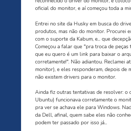
reconhecido o driver do monitor, e coloco
oficial do monitor, e aí começou toda a min
Entrei no site da Husky em busca do drive
produtos, mas não do monitor. Procurei em
com o suporte da Kabum, e... que decepçã
Começou a falar que "pra troca de peças t
que eu quero é um link para baixar o arq
corretamente!". Não adiantou. Reclamei a
monitor), e eles responderam, depois de m
não existem drivers para o monitor.
Ainda fiz outras tentativas de resolver: 
Ubuntu) funcionava corretamente o monitor
pra ver se achava ele para Windows. Nada
da Dell, afinal, quem sabe eles não conh
podem ter passado por isso já...