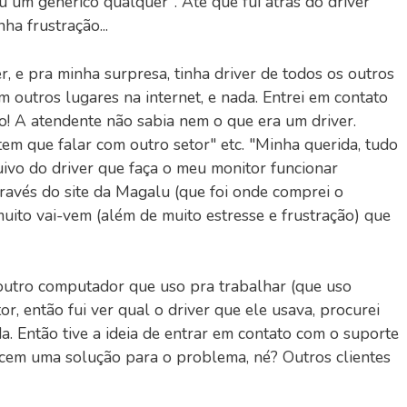
u um genérico qualquer". Até que fui atrás do driver
ha frustração...
r, e pra minha surpresa, tinha driver de todos os outros
 outros lugares na internet, e nada. Entrei em contato
o! A atendente não sabia nem o que era um driver.
em que falar com outro setor" etc. "Minha querida, tudo
uivo do driver que faça o meu monitor funcionar
través do site da Magalu (que foi onde comprei o
uito vai-vem (além de muito estresse e frustração) que
o outro computador que uso pra trabalhar (que uso
, então fui ver qual o driver que ele usava, procurei
. Então tive a ideia de entrar em contato com o suporte
ecem uma solução para o problema, né? Outros clientes