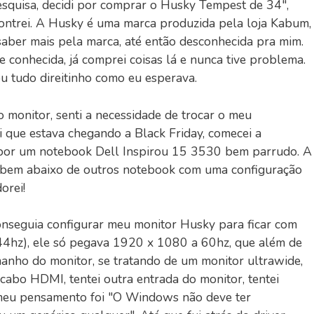
esquisa, decidi por comprar o Husky Tempest de 34",
contrei. A Husky é uma marca produzida pela loja Kabum,
aber mais pela marca, até então desconhecida pra mim.
 conhecida, já comprei coisas lá e nunca tive problema.
ou tudo direitinho como eu esperava.
monitor, senti a necessidade de trocar o meu
 que estava chegando a Black Friday, comecei a
di por um notebook Dell Inspirou 15 3530 bem parrudo. A
o bem abaixo de outros notebook com uma configuração
orei!
nseguia configurar meu monitor Husky para ficar com
4hz), ele só pegava 1920 x 1080 a 60hz, que além de
anho do monitor, se tratando de um monitor ultrawide,
 cabo HDMI, tentei outra entrada do monitor, tentei
o meu pensamento foi "O Windows não deve ter