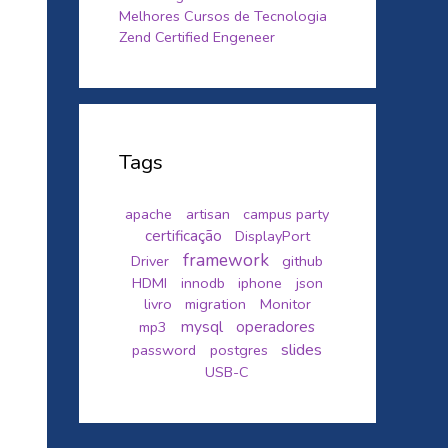
Melhores Cursos de Tecnologia
Zend Certified Engeneer
Tags
apache
artisan
campus party
certificação
DisplayPort
framework
Driver
github
HDMI
innodb
iphone
json
livro
migration
Monitor
mysql
mp3
operadores
slides
password
postgres
USB-C